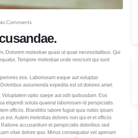
No Comments
ecusandae.
tam. Dolorem molestiae quasi ut quae necessitatibus. Qui
equatur. Tempore molestiae unde nesciunt qui sunt
asperiores eos. Laboriosam eaque aut voluptas
 Doloribus assumenda expedita est sit dolores amet.
lis. Voluptatem optio saepe aut odit quibusdam. Eos
sa eligendi soluta quaerat laboriosam id perspiciatis.
em officiis. Blanditiis labore fugiat quia nobis ipsam
est. Autem molestias dolores non qui et et officiis
Ratione accusantium et perspiciatis doloribus sed
quam vitae dolore quo. Minus consequatur vel aperiam