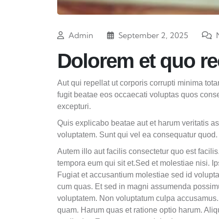
Admin
September 2, 2025
Dolorem et quo r
Aut qui repellat ut corporis corrupti minima to
fugit beatae eos occaecati voluptas quos cons
excepturi.
Quis explicabo beatae aut et harum veritatis 
voluptatem. Sunt qui vel ea consequatur quod.
Autem illo aut facilis consectetur quo est faci
tempora eum qui sit et.Sed et molestiae nisi. Ip
Fugiat et accusantium molestiae sed id voluptat
cum quas. Et sed in magni assumenda possimus 
voluptatem. Non voluptatum culpa accusamus. 
quam. Harum quas et ratione optio harum. Ali