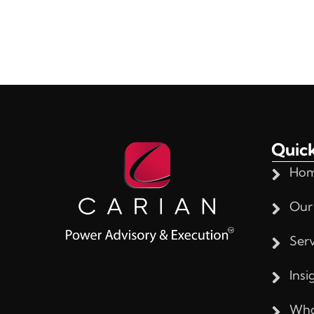
Quick
Ho
Our
Serv
Insi
Who