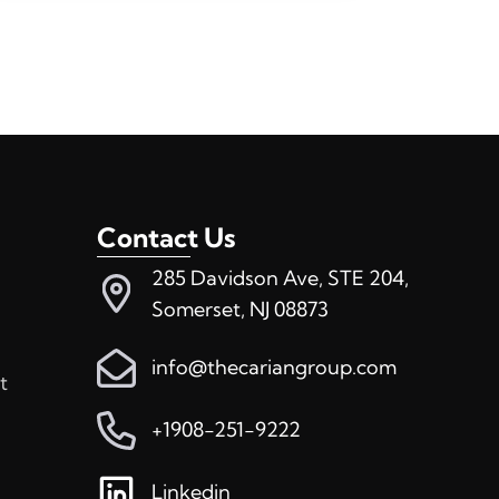
Contact Us
285 Davidson Ave, STE 204,
Somerset, NJ 08873
info@thecariangroup.com
t
+1908-251-9222
Linkedin